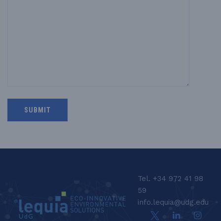
LEQUIA_FOOTER_EN
Tel. +34 972 41 98
59
info.lequia@udg.edu