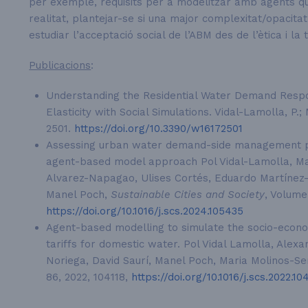
per exemple, requisits per a modelitzar amb agents q
realitat, plantejar-se si una major complexitat/opacita
estudiar l’acceptació social de l’ABM des de l’ètica i la
Publicacions
:
Understanding the Residential Water Demand Respo
Elasticity with Social Simulations. Vidal-Lamolla, P.
2501.
https://doi.org/10.3390/w16172501
Assessing urban water demand-side management pol
agent-based model approach Pol Vidal-Lamolla, Mar
Alvarez-Napagao, Ulises Cortés, Eduardo Martínez-
Manel Poch,
Sustainable Cities and Society
, Volume
https://doi.org/10.1016/j.scs.2024.105435
Agent-based modelling to simulate the socio-econo
tariffs for domestic water. Pol Vidal Lamolla, Ale
Noriega, David Saurí, Manel Poch, Maria Molinos-Sen
86, 2022, 104118,
https://doi.org/10.1016/j.scs.2022.10