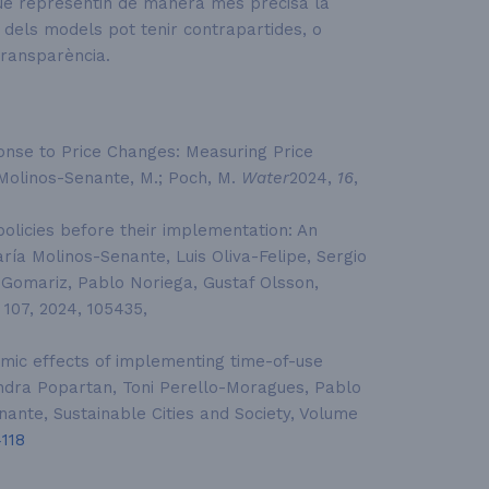
ue representin de manera més precisa la
t dels models pot tenir contrapartides, o
 transparència.
nse to Price Changes: Measuring Price
; Molinos-Senante, M.; Poch, M.
Water
2024,
16
,
icies before their implementation: An
ía Molinos-Senante, Luis Oliva-Felipe, Sergio
Gomariz, Pablo Noriega, Gustaf Olsson,
 107, 2024, 105435,
mic effects of implementing time-of-use
xandra Popartan, Toni Perello-Moragues, Pablo
ante, Sustainable Cities and Society, Volume
4118