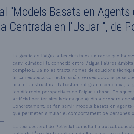
ral "Models Basats en Agents
a Centrada en l'Usuari", de P
La gestió de l’aigua a les ciutats és un repte que ha e
canvi climàtic i la connexió entre l’aigua i altres àmbit
complexa. Ja no es tracta només de solucions tècniques
única resposta correcta, sinó diverses opcions possibl
una infraestructura d’abastament gran i complexa, la 
les diferents perspectives de l’aigua urbana. En aquest c
artificial per fer simulacions que ajudin a prendre deci
Concretament, es fan servir models basats en agents
que permeten simular el comportament de persones d
La tesi doctoral de Pol Vidal Lamolla ha aplicat aques
enllà de l’Àrea Metropolitana de Barcelona, resulten re