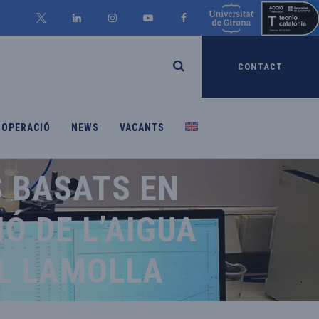
CONTACT
OOPERACIÓ
NEWS
VACANTS
S BASATS EN
Ó DE L’AIGUA
AL LAMOLLA