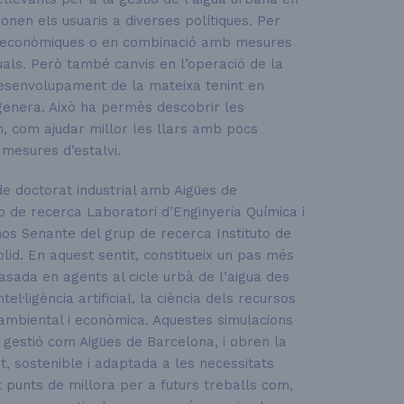
onen els usuaris a diverses polítiques. Per
 econòmiques o en combinació amb mesures
als. Però també canvis en l’operació de la
 desenvolupament de la mateixa tenint en
genera. Això ha permès descobrir les
, com ajudar millor les llars amb pocs
mesures d’estalvi.
de doctorat industrial amb Aigües de
p de recerca Laboratori d’Enginyeria Química i
nos Senante del grup de recerca Instituto de
lid. En aquest sentit, constitueix un pas més
asada en agents al cicle urbà de l’aigua des
el·ligència artificial, la ciència dels recursos
ó ambiental i econòmica. Aquestes simulacions
 gestió com Aigües de Barcelona, i obren la
nt, sostenible i adaptada a les necessitats
cat punts de millora per a futurs treballs com,