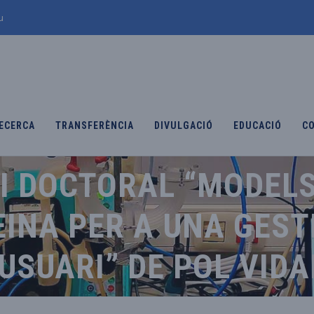
u
ECERCA
TRANSFERÈNCIA
DIVULGACIÓ
EDUCACIÓ
C
SI DOCTORAL “MODEL
INA PER A UNA GESTI
USUARI” DE POL VID