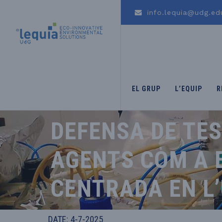
info.lequia@udg.ed
EL GRUP
L’EQUIP
R
DEFENSA DE TE
AGENTS COM A E
CENTRADA EN L’
DATE: 4-7-2025