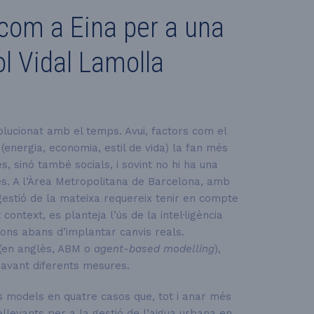
 com a Eina per a una
ol Vidal Lamolla
volucionat amb el temps. Avui, factors com el
s (energia, economia, estil de vida) la fan més
, sinó també socials, i sovint no hi ha una
es. A l’Àrea Metropolitana de Barcelona, amb
gestió de la mateixa requereix tenir en compte
ontext, es planteja l’ús de la intel·ligència
sions abans d’implantar canvis reals.
 (en anglès, ABM o
agent-based modelling
),
avant diferents mesures.
ts models en quatre casos que, tot i anar més
llevants per a la gestió de l’aigua urbana en