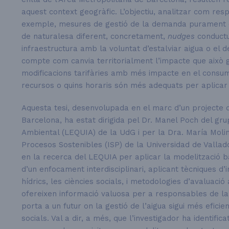
aquest context geogràfic. L’objectiu, analitzar com resp
exemple, mesures de gestió de la demanda purament
de naturalesa diferent, concretament,
nudges
conductu
infraestructura amb la voluntat d’estalviar aigua o el
compte com canvia territorialment l’impacte que això 
modificacions tarifàries amb més impacte en el consum
recursos o quins horaris són més adequats per aplicar 
Aquesta tesi, desenvolupada en el marc d’un projecte 
Barcelona, ha estat dirigida pel Dr. Manel Poch del gru
Ambiental (LEQUIA) de la UdG i per la Dra. María Moli
Procesos Sostenibles (ISP) de la Universidad de Vallado
en la recerca del LEQUIA per aplicar la modelització b
d’un enfocament interdisciplinari, aplicant tècniques d’int
hídrics, les ciències socials, i metodologies d’avaluaci
ofereixen informació valuosa per a responsables de la
porta a un futur on la gestió de l’aigua sigui més eficie
socials. Val a dir, a més, que l’investigador ha identifi