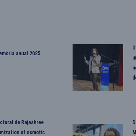
D
memòria anual 2025
u
n
d
D
ctoral de Rajashree
D
imization of osmotic
M