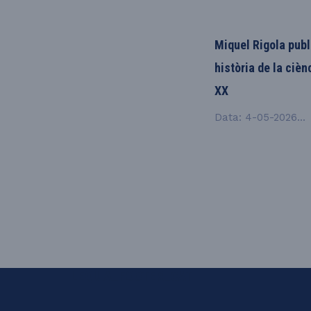
Miquel Rigola publi
història de la cièn
XX
Data: 4-05-2026...
LEQUIA_FOOTER_CAT