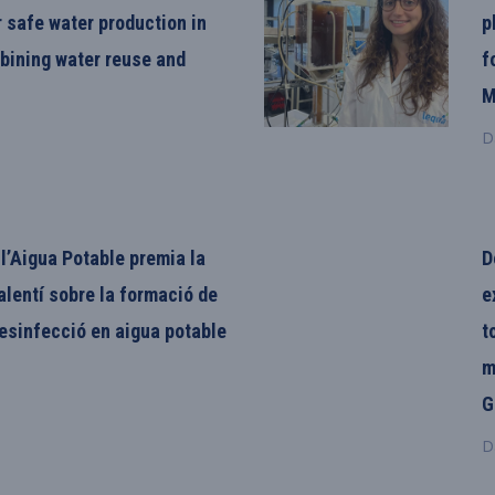
 safe water production in
p
bining water reuse and
f
M
D
l’Aigua Potable premia la
D
alentí sobre la formació de
e
esinfecció en aigua potable
t
m
G
D