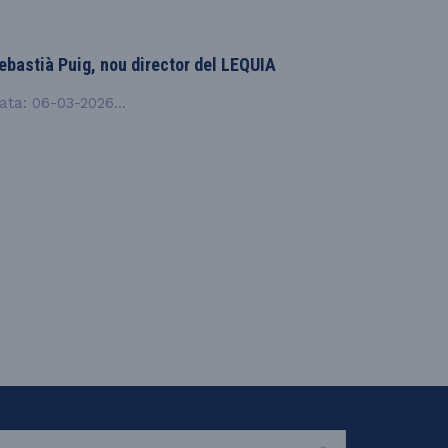
ebastià Puig, nou director del LEQUIA
ata: 06-03-2026...
EARCH