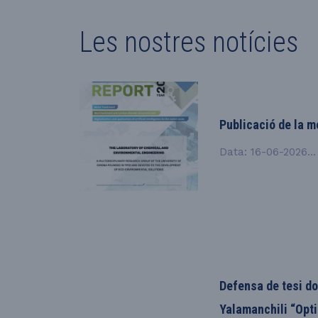
L
e
s
n
o
s
t
r
e
s
n
o
t
í
c
i
e
s
Publicació de la 
Data: 16-06-2026...
Defensa de tesi do
Yalamanchili “Opt