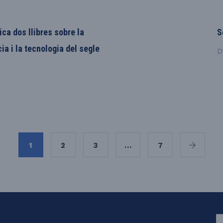
ca dos llibres sobre la
S
cia i la tecnologia del segle
D
1
2
3
…
7
S