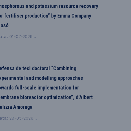
hosphorous and potassium resource recovery
or fertiliser production” by Emma Company
asó
ata: 01-07-2026...
efensa de tesi doctoral “Combining
xperimental and modelling approaches
owards full-scale implementation for
embrane bioreactor optimization”, d’Albert
alizia Amoraga
ata: 29-05-2026...