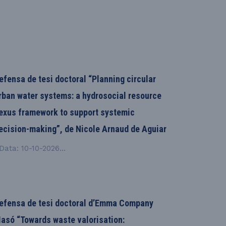
efensa de tesi doctoral “Planning circular
rban water systems: a hydrosocial resource
exus framework to support systemic
ecision-making”, de Nicole Arnaud de Aguiar
ata: 10-10-2026...
efensa de tesi doctoral d’Emma Company
asó “Towards waste valorisation: