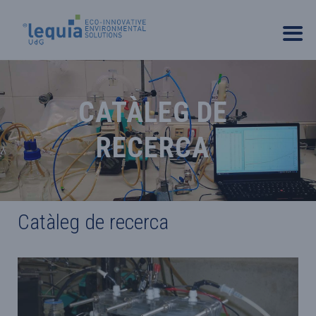
CATÀLEG DE
RECERCA
Catàleg de recerca