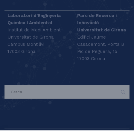
Laboratori d’Enginyeria
Parc de Recerca i
Química i Ambiental
Innovació
Institut de Medi Ambient
Universitat de Girona
Universitat de Girona
Edifici Jaume
Campus Montilivi
Casademont, Porta B
17003 Girona
Pic de Peguera, 15
17003 Girona
SEARCH