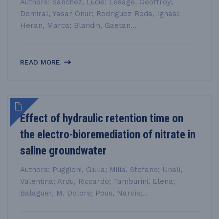
Authors: Sanchez, Lucie; Lesage, Geoffroy;
Demiral, Yasar Onur; Rodriguez-Roda, Ignasi;
Heran, Marca; Blandin, Gaetan...
READ MORE
Effect of hydraulic retention time on
the electro-bioremediation of nitrate in
saline groundwater
Authors: Puggioni, Giulia; Milia, Stefano; Unali,
Valentina; Ardu, Riccardo; Tamburini, Elena;
Balaguer, M. Dolors; Pous, Narcís;...