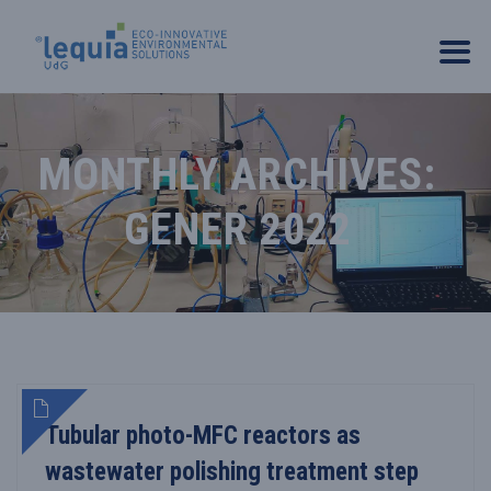
MONTHLY ARCHIVES:
GENER 2022
Tubular photo-MFC reactors as
wastewater polishing treatment step