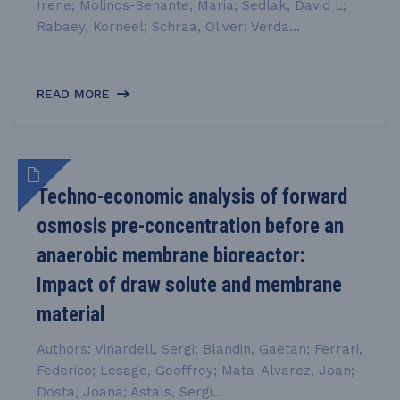
Irene; Molinos-Senante, Maria; Sedlak, David L;
Rabaey, Korneel; Schraa, Oliver; Verda...
READ MORE
Techno-economic analysis of forward
osmosis pre-concentration before an
anaerobic membrane bioreactor:
Impact of draw solute and membrane
material
Authors: Vinardell, Sergi; Blandin, Gaetan; Ferrari,
Federico; Lesage, Geoffroy; Mata-Alvarez, Joan;
Dosta, Joana; Astals, Sergi...