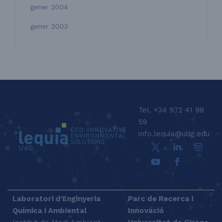
gener 2004
gener 2003
LEQUIA_FOOTER_CAT
Tel. +34 972 41 98
59
info.lequia@udg.edu
Laboratori d’Enginyeria
Parc de Recerca i
Química i Ambiental
Innovació