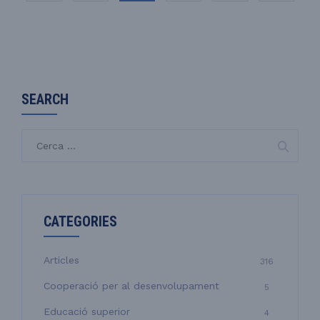
SEARCH
C
e
r
c
a
CATEGORIES
:
Articles
316
Cooperació per al desenvolupament
5
Educació superior
4