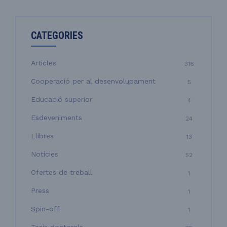
r
c
a
CATEGORIES
:
Articles
316
Cooperació per al desenvolupament
5
Educació superior
4
Esdeveniments
24
Llibres
13
Notícies
52
Ofertes de treball
1
Press
1
Spin-off
1