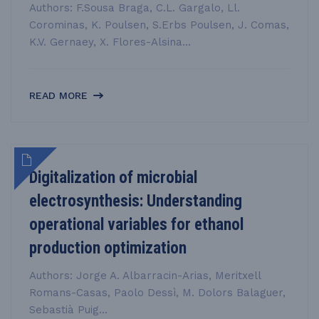
Authors: F.Sousa Braga, C.L. Gargalo, Ll.
Corominas, K. Poulsen, S.Erbs Poulsen, J. Comas,
K.V. Gernaey, X. Flores-Alsina...
READ MORE
Digitalization of microbial
electrosynthesis: Understanding
operational variables for ethanol
production optimization
Authors: Jorge A. Albarracin-Arias, Meritxell
Romans-Casas, Paolo Dessì, M. Dolors Balaguer,
Sebastià Puig...