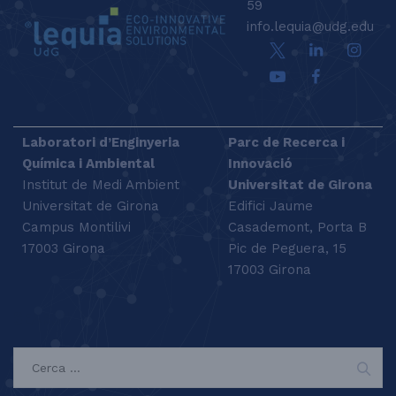
59
info.lequia@udg.edu
Laboratori d’Enginyeria
Parc de Recerca i
Química i Ambiental
Innovació
Institut de Medi Ambient
Universitat de Girona
Universitat de Girona
Edifici Jaume
Campus Montilivi
Casademont, Porta B
17003 Girona
Pic de Peguera, 15
17003 Girona
SEARCH
C
e