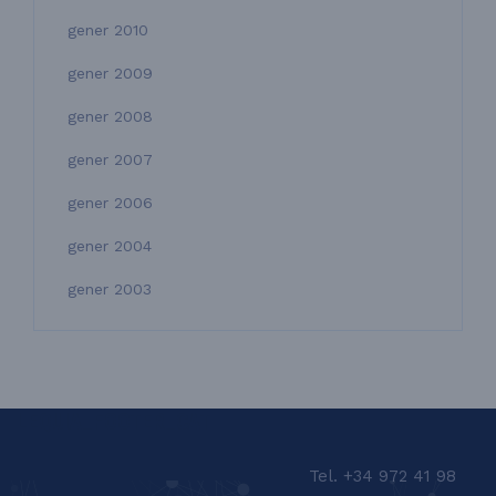
gener 2010
gener 2009
gener 2008
gener 2007
gener 2006
gener 2004
gener 2003
LEQUIA_FOOTER_CAT
Tel. +34 972 41 98